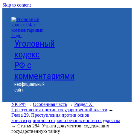
Skip to content
Уголовный
кодекс
РФ с
комментариями
неофициальный
сайт
УК РФ
→
Особенная часть
→
Раздел X.
Преступления против государственной власти
→
Глава 29. Преступления против основ
конституционного строя и безопасности государства
→
Статья 284. Утрата документов, содержащих
государственную тайну