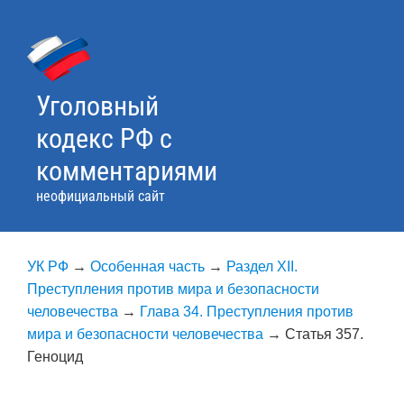
Skip
to
content
Уголовный
кодекс РФ с
комментариями
неофициальный сайт
УК РФ
→
Особенная часть
→
Раздел XII.
Преступления против мира и безопасности
человечества
→
Глава 34. Преступления против
мира и безопасности человечества
→
Статья 357.
Геноцид