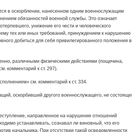
ется в оскорблении, нанесенном одним военнослужащим
лнением обязанностей военной службы. Это означает
отерпевшего, унижение его чести и человеческого
 нему тех или иных требований, принуждением к нарушению
вного добиться для себя привилегированного положения в
енно, различными физическими действиями (пощечина,
см. комментарий к ст. 297).
сполнением» см. комментарий к ст. 334.
ащий, оскорбивший другого военнослужащего, не состояще
реступление, направленное на нарушение отношений
ходимо устанавливать, сознавал ли виновный, что его
тив начальника. При отсутствии такой осведомленности