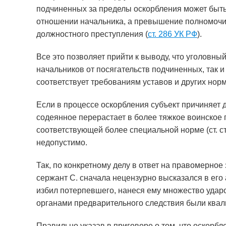
подчиненных за пределы оскорбления может быть 
отношении начальника, а превышение полномочий
должностного преступления (
ст. 286 УК РФ
).
Все это позволяет прийти к выводу, что уголовны
начальников от посягательств подчиненных, так и
соответствует требованиям уставов и других нор
Если в процессе оскорбления субъект причиняет
содеянное перерастает в более тяжкое воинское
соответствующей более специальной норме (ст. ст.
недопустимо.
Так, по конкретному делу в ответ на правомерно
сержант С. сначала нецензурно высказался в его а
избил потерпевшего, нанеся ему множество ударов
органами предварительного следствия были квалифи
Правильно указав в приговоре о том, что оскорб