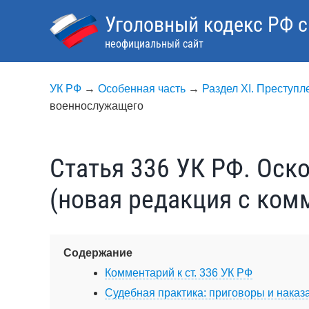
Skip
Уголовный кодекс РФ 
to
content
неофициальный сайт
УК РФ
→
Особенная часть
→
Раздел XI. Преступ
военнослужащего
Статья 336 УК РФ. Оск
(новая редакция с ком
Содержание
Комментарий к ст. 336 УК РФ
Судебная практика: приговоры и наказа