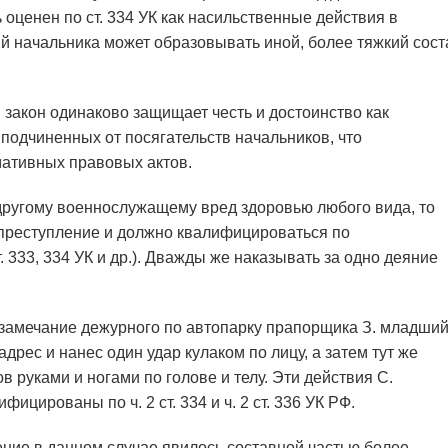
оценен по ст. 334 УК как насильственные действия в
 начальника может образовывать иной, более тяжкий сост
й закон одинаково защищает честь и достоинство как
 подчиненных от посягательств начальников, что
мативных правовых актов.
 другому военнослужащему вред здоровью любого вида, то
 преступление и должно квалифицироваться по
 333, 334 УК и др.). Дважды же наказывать за одно деяние
е замечание дежурного по автопарку прапорщика З. младши
дрес и нанес один удар кулаком по лицу, а затем тут же
 руками и ногами по голове и телу. Эти действия С.
цированы по ч. 2 ст. 334 и ч. 2 ст. 336 УК РФ.
ление в данном случае явилось составной частью более