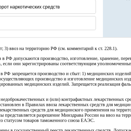
; 3) ввоз на территорию РФ (см. комментарий к ст. 228.1).
 в РФ допускаются производство, изготовление, хранение, перево
в, если они зарегистрированы соответствующим уполномоченны
ан в РФ запрещается производство и сбыт: 1) медицинских издел
 осуществляющих производство и изготовление медицинских из
ицированных медицинских изделий. Запрещается реализация фа
недоброкачественных и (или) контрафактных лекарственных сре
установлен в Правилах ввоза лекарственных средств для медици
а лекарственных средств для медицинского применения на терр
ы представляется разрешение Минздрава России на ввоз на тер
со статусом товаров таможенного союза ЕАЭС.
ены в государственный реестр лекарственных средств. Допускае