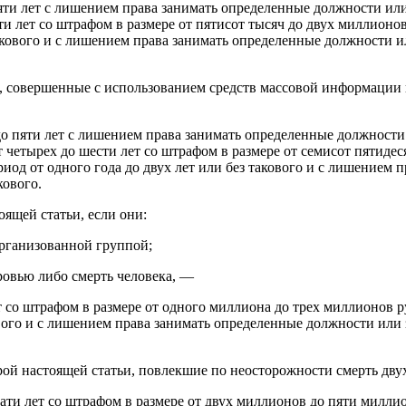
ти лет с лишением права занимать определенные должности или 
ти лет со штрафом в размере от пятисот тысяч до двух миллионо
такового и с лишением права занимать определенные должности и
ьи, совершенные с использованием средств массовой информаци
о пяти лет с лишением права занимать определенные должности 
т четырех до шести лет со штрафом в размере от семисот пятиде
риод от одного года до двух лет или без такового и с лишением
кового.
оящей статьи, если они:
организованной группой;
ровью либо смерть человека, —
 со штрафом в размере от одного миллиона до трех миллионов р
кового и с лишением права занимать определенные должности или 
рой настоящей статьи, повлекшие по неосторожности смерть дву
ти лет со штрафом в размере от двух миллионов до пяти миллио