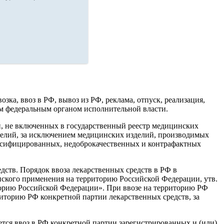
зка, ввоз в РФ, вывоз из РФ, реклама, отпуск, реализация,
м федеральным органом исполнительной власти.
ий, не включенных в государственный реестр медицинских
делий, за исключением медицинских изделий, производимых
льсифицированных, недоброкачественных и контрафактных
дств. Порядок ввоза лекарственных средств в РФ в
нского применения на территорию Российской Федерации, утв.
иторию Российской Федерации». При ввозе на территорию РФ
риторию РФ конкретной партии лекарственных средств, за
тся ввоз в РФ конкретной партии зарегистрированных и (или)