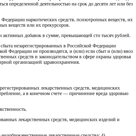
ься определенной деятельностью на срок до десяти лет или без
й Федерации наркотических средств, психотропных веществ, их
ных веществ или их прекурсоров.
ки активных добавок в сумме, превышающей сто тысяч рублей.
ях сбыта незарегистрированных в Российской Федерации
ой Федерации не производятся, и (или) если сбыт и (или) ввоз
венных средств и законодательством в сфере охраны здоровья
ирной организацией здравоохранения.
зарегистрированных лекарственных средств, медицинских
ребление, а в конечном счете — причинение вреда здоровью
вственность.
ованных лекарственных средств, медицинских изделий и
недоброкачественные лекарственные средства; 4)