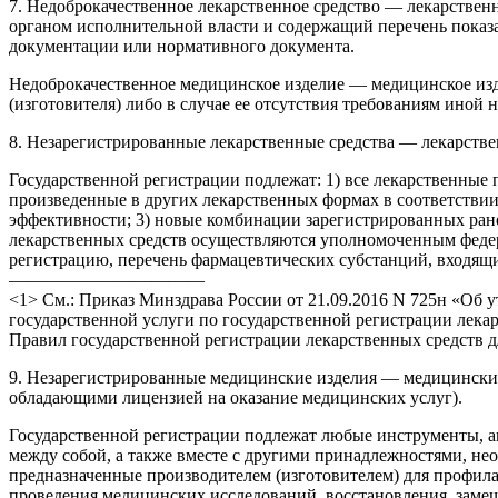
7. Недоброкачественное лекарственное средство — лекарстве
органом исполнительной власти и содержащий перечень показат
документации или нормативного документа.
Недоброкачественное медицинское изделие — медицинское изд
(изготовителя) либо в случае ее отсутствия требованиям иной
8. Незарегистрированные лекарственные средства — лекарстве
Государственной регистрации подлежат: 1) все лекарственные 
произведенные в других лекарственных формах в соответствии
эффективности; 3) новые комбинации зарегистрированных ране
лекарственных средств осуществляются уполномоченным феде
регистрацию, перечень фармацевтических субстанций, входящих
———————————
<1> См.: Приказ Минздрава России от 21.09.2016 N 725н «Об
государственной услуги по государственной регистрации лека
Правил государственной регистрации лекарственных средств 
9. Незарегистрированные медицинские изделия — медицински
обладающими лицензией на оказание медицинских услуг).
Государственной регистрации подлежат любые инструменты, ап
между собой, а также вместе с другими принадлежностями, не
предназначенные производителем (изготовителем) для профила
проведения медицинских исследований, восстановления, заме