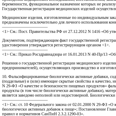
беременности, функциональное назначение которых не реализуе
Государственная регистрация медицинских изделий осуществля
Медицинские изделия, изготовленные по индивидуальным зака
предназначены исключительно для личного использования кон
———————————
<1> См.: Пост. Правительства РФ от 27.12.2012 N 1416 «Об у
Документом, подтверждающим факт государственной регистрац
удостоверения утверждается регистрирующим органом <1>.
———————————
<1> См.: Приказ Росздравнадзора от 16.01.2013 N 40-Пр/13 «
Решения о государственной регистрации медицинского издели
предпринимателей), осуществляющих производство и изготовле
10. Фальсифицированные биологически активные добавки, со
(поддельные) и (или) имеющие скрытые свойства и качество, ин
N 29-ФЗ «О качестве и безопасности пищевых продуктов» фал
продукты (в том числе биологически активные добавки), мате
является заведомо неполной или недостоверной. Биологически
———————————
<1> См.: ст. 10 Федерального закона от 02.01.2000 N 29-ФЗ «О
биологически активных добавок к пище»; Постановление Главн
правил и нормативов СанПиН 2.3.2.1290-03».