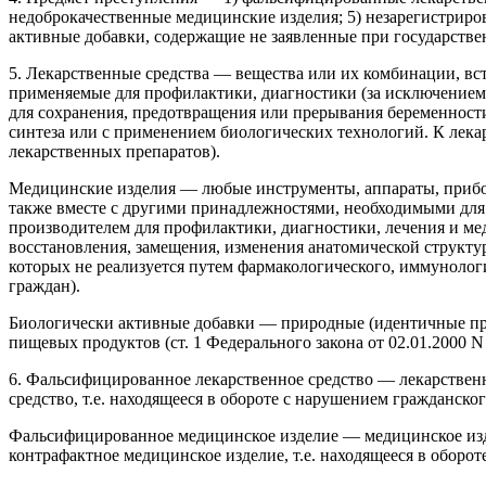
недоброкачественные медицинские изделия; 5) незарегистриро
активные добавки, содержащие не заявленные при государств
5. Лекарственные средства — вещества или их комбинации, вс
применяемые для профилактики, диагностики (за исключением 
для сохранения, предотвращения или прерывания беременности
синтеза или с применением биологических технологий. К лека
лекарственных препаратов).
Медицинские изделия — любые инструменты, аппараты, прибор
также вместе с другими принадлежностями, необходимыми для
производителем для профилактики, диагностики, лечения и ме
восстановления, замещения, изменения анатомической структ
которых не реализуется путем фармакологического, иммунологич
граждан).
Биологически активные добавки — природные (идентичные при
пищевых продуктов (ст. 1 Федерального закона от 02.01.2000 
6. Фальсифицированное лекарственное средство — лекарственн
средство, т.е. находящееся в обороте с нарушением гражданског
Фальсифицированное медицинское изделие — медицинское издел
контрафактное медицинское изделие, т.е. находящееся в оборот