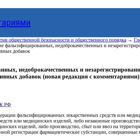
тариями
отив общественной безопасности и общественного порядка
→
Гл
ие фальсифицированных, недоброкачественных и незарегистрир
ивных добавок
нных, недоброкачественных и незарегистрированн
ивных добавок (новая редакция с комментариями)
УК РФ
едерации фальсифицированных лекарственных средств или медиц
едств или медицинских изделий, либо незаконные производство
цинских изделий, либо производство, сбыт или ввоз на терри
енной регистрации фармацевтические субстанции, совершенные 