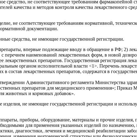
нное средство, не соответствующее требованиям фармакопейной
елей качества и методов контроля качества лекарственного сред
елие, не соответствующее требованиям нормативной, техническ
 нормативной документации.
нные средства, не имеющие государственной регистрации.
препараты, впервые подлежащие вводу в обращение в РФ; 2) лек
 с перечнем наименований лекарственных форм, в новой дозиров
е лекарственных препаратов. Государственная регистрация лека
ральным органом исполнительной власти <1>. Перечень лекарс
 в состав лекарственных препаратов, содержатся в государстве
 утверждении Административного регламента Министерства здр
рственных препаратов для медицинского применения»; Приказ М
для животных и кормовых добавок».
е изделия, не имеющие государственной регистрации и исполь
параты, приборы, оборудование, материалы и прочие изделия, 
обходимыми для применения указанных изделий по назначению, 
ктики, диагностики, лечения и медицинской реабилитации забо
щения, изменения анатомической структуры или физиологическ