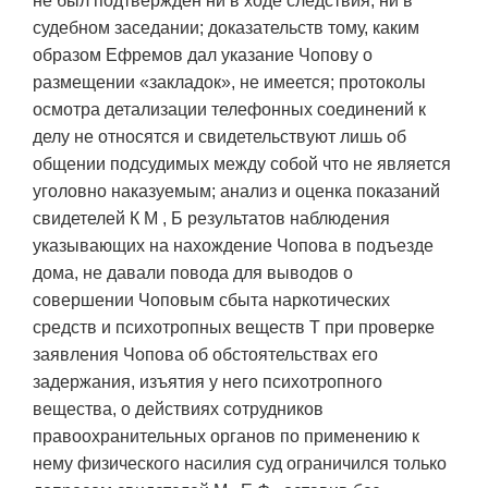
не был подтвержден ни в ходе следствия, ни в
судебном заседании; доказательств тому, каким
образом Ефремов дал указание Чопову о
размещении «закладок», не имеется; протоколы
осмотра детализации телефонных соединений к
делу не относятся и свидетельствуют лишь об
общении подсудимых между собой что не является
уголовно наказуемым; анализ и оценка показаний
свидетелей К М , Б результатов наблюдения
указывающих на нахождение Чопова в подъезде
дома, не давали повода для выводов о
совершении Чоповым сбыта наркотических
средств и психотропных веществ Т при проверке
заявления Чопова об обстоятельствах его
задержания, изъятия у него психотропного
вещества, о действиях сотрудников
правоохранительных органов по применению к
нему физического насилия суд ограничился только