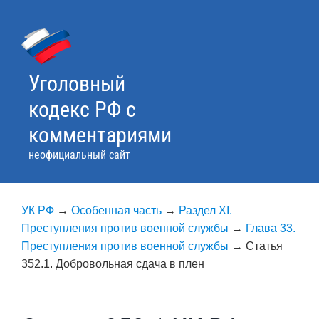
Skip
to
content
Уголовный
кодекс РФ с
комментариями
неофициальный сайт
УК РФ
→
Особенная часть
→
Раздел XI.
Преступления против военной службы
→
Глава 33.
Преступления против военной службы
→
Статья
352.1. Добровольная сдача в плен