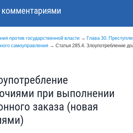
с комментариями
ния против государственной власти
→
Глава 30. Преступле
тного самоуправления
→
Статья 285.4. Злоупотребление 
лоупотребление
очиями при выполнении
онного заказа (новая
иями)