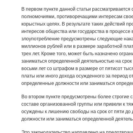
В первом пункте данной статьи рассматривается 
полномочиями, противоречащими интересам своей
корыстных целях. В результате таких действий 
интересов общества или государства в процессе 
злоупотребление предусмотрены следующие наказ
миллионов рублей или в размере заработной плат
трех лет. Кроме того, может быть назначено огр
заниматься определенной деятельностью на срок 
восьми лет со штрафом в размере от пятисот тыс
платы или иного дохода осужденного за период от
определенные должности или заниматься определе
Во втором пункте предусмотрены более строгие с
составе организованной группы или привели к тя
осуждены к лишению свободы на срок от пяти до
должности или заниматься определенной деятельн
Это законодательство направлено на предотвра