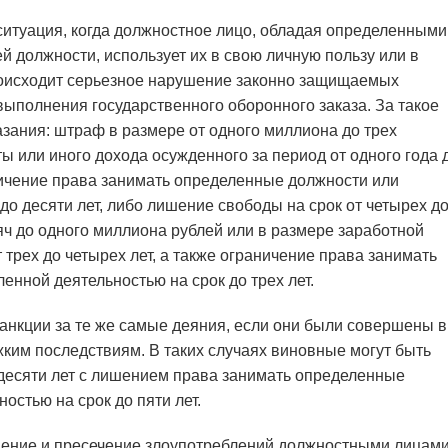
ситуация, когда должностное лицо, обладая определенными
 должности, использует их в свою личную пользу или в
происходит серьезное нарушение законно защищаемых
выполнения государственного оборонного заказа. За такое
ания: штраф в размере от одного миллиона до трех
ы или иного дохода осужденного за период от одного года 
аничение права занимать определенные должности или
до десяти лет, либо лишение свободы на срок от четырех д
яч до одного миллиона рублей или в размере заработной
 трех до четырех лет, а также ограничение права занимать
нной деятельностью на срок до трех лет.
анкции за те же самые деяния, если они были совершены в
жким последствиям. В таких случаях виновные могут быть
 десяти лет с лишением права занимать определенные
остью на срок до пяти лет.
щение и пресечение злоупотреблений должностными лицами