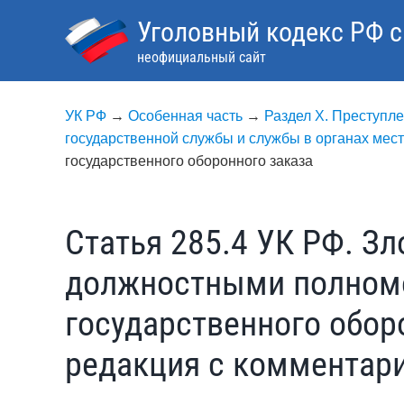
Skip
Уголовный кодекс РФ 
to
content
неофициальный сайт
УК РФ
→
Особенная часть
→
Раздел X. Преступле
государственной службы и службы в органах мес
государственного оборонного заказа
Статья 285.4 УК РФ. З
должностными полном
государственного обор
редакция с комментар