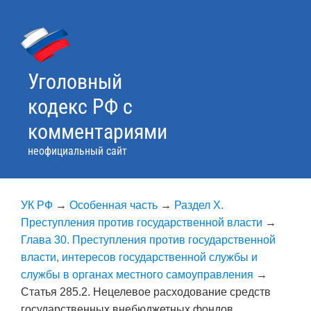
Skip
to
content
Уголовный
кодекс РФ с
комментариями
неофициальный сайт
УК РФ
→
Особенная часть
→
Раздел X.
Преступления против государственной власти
→
Глава 30. Преступления против государственной
власти, интересов государственной службы и
службы в органах местного самоуправления
→
Статья 285.2. Нецелевое расходование средств
государственных внебюджетных фондов