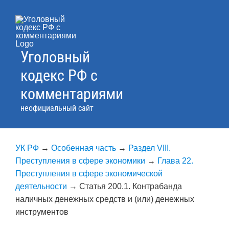
Skip
to
content
Уголовный
кодекс РФ с
комментариями
неофициальный сайт
УК РФ
→
Особенная часть
→
Раздел VIII.
Преступления в сфере экономики
→
Глава 22.
Преступления в сфере экономической
деятельности
→
Статья 200.1. Контрабанда
наличных денежных средств и (или) денежных
инструментов