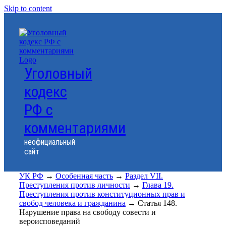
Skip to content
Уголовный
кодекс
РФ с
комментариями
неофициальный
сайт
УК РФ
→
Особенная часть
→
Раздел VII.
Преступления против личности
→
Глава 19.
Преступления против конституционных прав и
свобод человека и гражданина
→
Статья 148.
Нарушение права на свободу совести и
вероисповеданий