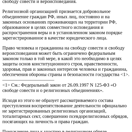
свободу совести и вероисповедания.
Религиозной организацией признается добровольное
объединение граждан РФ, иных лиц, постоянно и на
законных основаниях проживающих на территории РФ,
образованное в целях совместного исповедания и
распространения веры и в установленном законом порядке
зарегистрированное в качестве юридического лица.
Право человека и гражданина на свободу совести и свободу
вероисповедания может быть ограничено федеральным
законом только в той мере, в какой это необходимо в целях
защиты основ конституционного строя, нравственности,
здоровья, прав и законных интересов человека и гражданина,
обеспечения обороны страны и безопасности государства <1>.
———————————
<1> См.: Федеральный закон от 26.09.1997 N 125-ФЗ «О
свободе совести и о религиозных объединениях».
Исходя из этого не образует рассматриваемого состава
преступления воспрепятствование деятельности официально
не зарегистрированных религиозных организаций,
тоталитарных сект, совершению псевдорелигиозных обрядов,
посягающих на личность и права граждан.
Понуждение лица к участию в религиозном обряде,